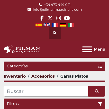
+34 973 449 021
info@pilmanmaquinaria.com
facebook
twitter
instagram
youtube
Buscar
Menú
Categorías
Inventario
Accesorios
Garras Platos
Filtros