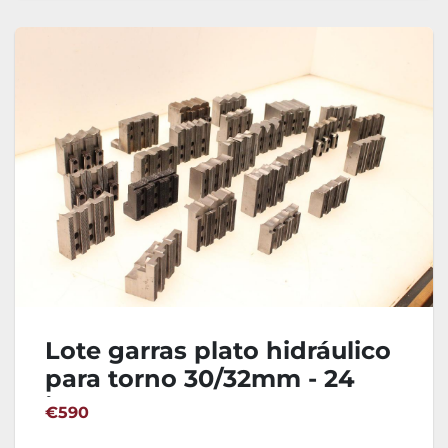
Lote garras plato hidráulico
para torno 30/32mm - 24
juegos
€590