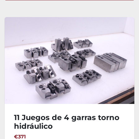
Ordenar por
11 Juegos de 4 garras torno
hidráulico
€371