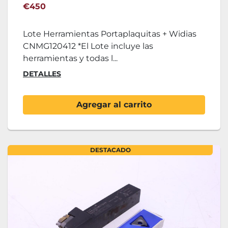
Widias CNMG120412
€450
Lote Herramientas Portaplaquitas + Widias
CNMG120412 *El Lote incluye las
herramientas y todas l...
DETALLES
Agregar al carrito
DESTACADO