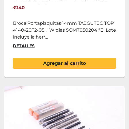
05 + Widias SOMT050204
€140
Broca Portaplaquitas 14mm TAEGUTEC TOP
4140-20T2-05 + Widias SOMT050204 *El Lote
incluye la herr...
DETALLES
Agregar al carrito