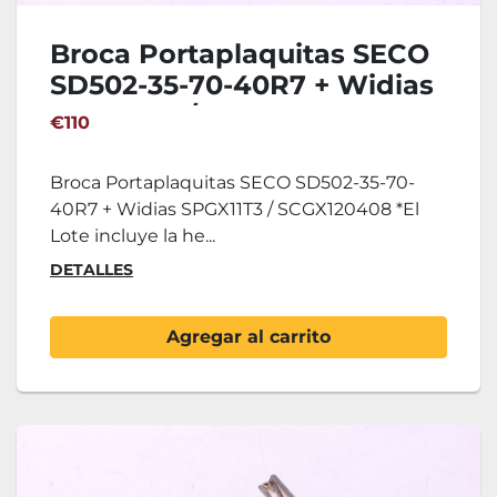
Broca Portaplaquitas SECO
SD502-35-70-40R7 + Widias
SPGX11T3 / SCGX120408
€110
Broca Portaplaquitas SECO SD502-35-70-
40R7 + Widias SPGX11T3 / SCGX120408 *El
Lote incluye la he...
DETALLES
Agregar al carrito