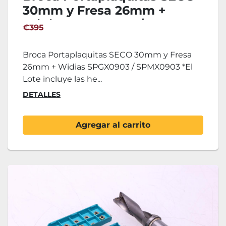
30mm y Fresa 26mm +
Widias SPGX0903 /
€395
SPMX0903
Broca Portaplaquitas SECO 30mm y Fresa
26mm + Widias SPGX0903 / SPMX0903 *El
Lote incluye las he...
DETALLES
Agregar al carrito