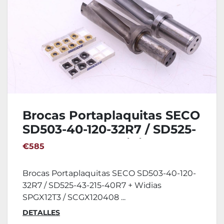
Brocas Portaplaquitas SECO
SD503-40-120-32R7 / SD525-
43-215-40R7 + Widias
€585
SPGX12T3 / SCGX120408
Brocas Portaplaquitas SECO SD503-40-120-
32R7 / SD525-43-215-40R7 + Widias
SPGX12T3 / SCGX120408 ...
DETALLES