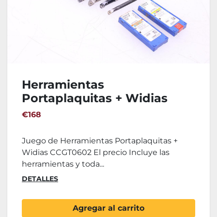
Herramientas
Portaplaquitas + Widias
CCGT0602
€168
Juego de Herramientas Portaplaquitas +
Widias CCGT0602 El precio Incluye las
herramientas y toda...
DETALLES
Agregar al carrito