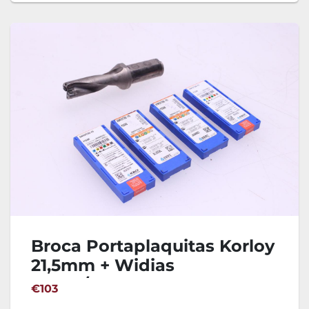
Broca Portaplaquitas Korloy
21,5mm + Widias
XOMT/SPMT07T
€103