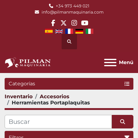
+34 973 449 021
info@pilmanmaquinaria.com
facebook
twitter
instagram
youtube
Buscar
Menú
Categorías
Inventario
Accesorios
Herramientas Portaplaquitas
Filtros