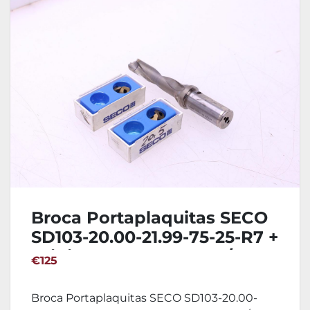
Broca Portaplaquitas SECO
SD103-20.00-21.99-75-25-R7 +
Widias SD100-20.00-P /
€125
SD100-20.50-P
Broca Portaplaquitas SECO SD103-20.00-