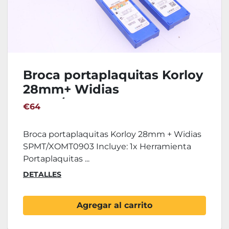
Broca portaplaquitas Korloy
28mm+ Widias
SPMT/XOMT0903
€64
Broca portaplaquitas Korloy 28mm + Widias
SPMT/XOMT0903 Incluye: 1x Herramienta
Portaplaquitas ...
DETALLES
Agregar al carrito