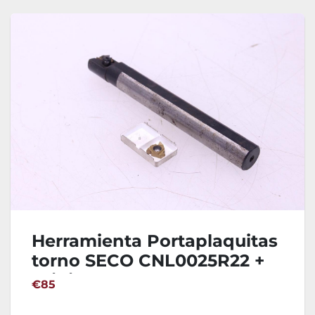
Herramienta Portaplaquitas
torno SECO CNL0025R22 +
Widias 22NL4.0ISO
€85