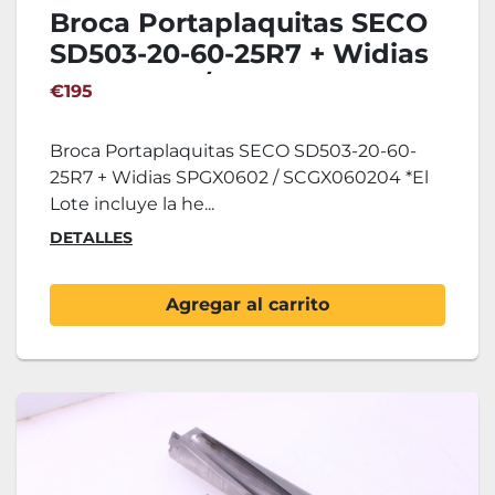
Broca Portaplaquitas SECO
SD503-20-60-25R7 + Widias
SPGX0602 / SCGX060204
€195
Broca Portaplaquitas SECO SD503-20-60-
25R7 + Widias SPGX0602 / SCGX060204 *El
Lote incluye la he...
DETALLES
Agregar al carrito