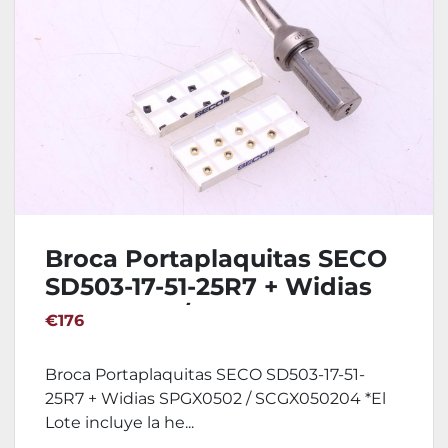
Broca Portaplaquitas SECO
SD503-17-51-25R7 + Widias
SPGX0502 / SCGX050204
€176
Broca Portaplaquitas SECO SD503-17-51-
25R7 + Widias SPGX0502 / SCGX050204 *El
Lote incluye la he...