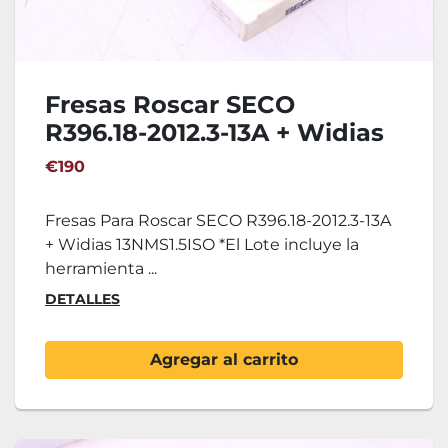
Fresas Roscar SECO
R396.18-2012.3-13A + Widias
13NMS1.5ISO
€190
Fresas Para Roscar SECO R396.18-2012.3-13A
+ Widias 13NMS1.5ISO *El Lote incluye la
herramienta ...
DETALLES
Agregar al carrito