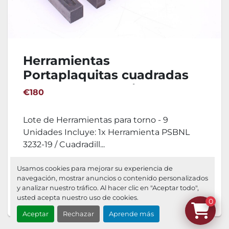
Herramientas
Portaplaquitas cuadradas
para torno - 9 Unidades
€180
Lote de Herramientas para torno - 9
Unidades Incluye: 1x Herramienta PSBNL
3232-19 / Cuadradill...
DETALLES
Usamos cookies para mejorar su experiencia de
navegación, mostrar anuncios o contenido personalizados
y analizar nuestro tráfico. Al hacer clic en "Aceptar todo",
Agregar al carrito
usted acepta nuestro uso de cookies.
0
Aceptar
Rechazar
Aprende más