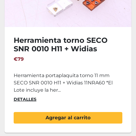
Herramienta torno SECO
SNR 0010 H11 + Widias
11NRA60
€79
Herramienta portaplaquita torno 11 mm
SECO SNR 0010 H11 + Widias 11NRA60 *El
Lote incluye la her...
DETALLES
Agregar al carrito