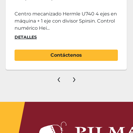
nhain
cnc Fa
canizado Hermle U740 4 ejes en
Fresadora c
1 eje con divisor Spirsin. Control
Modelo:MM-
ei...
8055i Mesa:
DETALLES
Contáctenos
‹
›