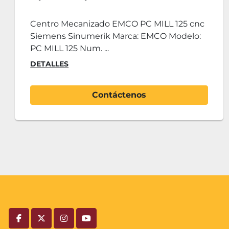
merik
Heide
Mecanizado EMCO PC MILL 125 cnc
Centro me
 Sinumerik Marca: EMCO Modelo:
máquina + 
25 Num. ...
numérico H
S
DETALLES
Contáctenos
facebook
twitter
instagram
youtube