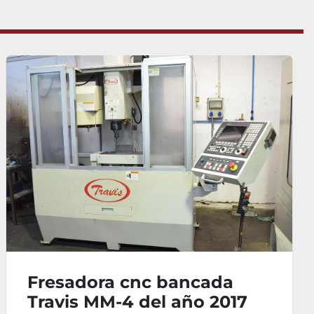
ora cnc bancada
Centro 
 MM-4 del año 2017
M800 20