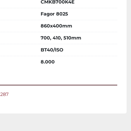
CMKB700K4E
Fagor 8025
860x400mm
700, 410, 510mm
BT40/ISO
8.000
2287