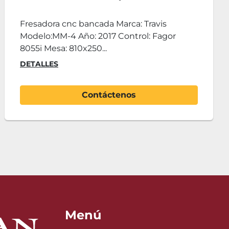
gor 8055i
8055B-
nc bancada Marca: Travis
Centro meca
4 Año: 2017 Control: Fagor
Modelo: M80
 810x250...
8055B-M *NO
DETALLES
Contáctenos
Menú