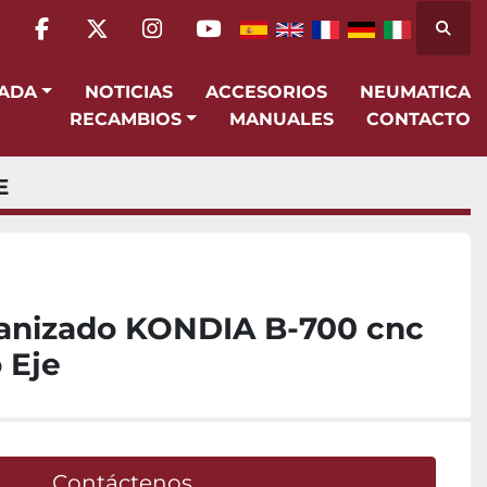
Busca
facebook
twitter
instagram
youtube
SADA
NOTICIAS
ACCESORIOS
NEUMATICA
RECAMBIOS
MANUALES
CONTACTO
E
anizado KONDIA B-700 cnc
 Eje
Contáctenos