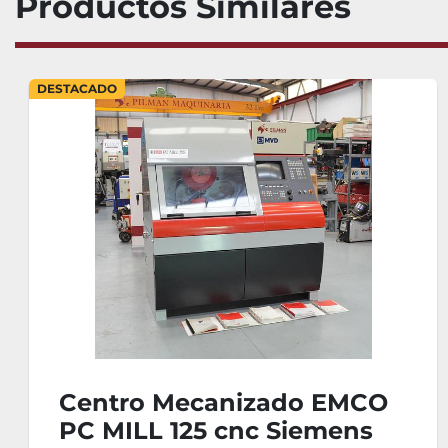
Productos Similares
DESTACADO
ro Mecanizado EMCO
Centr
LL 125 cnc Siemens
U740 d