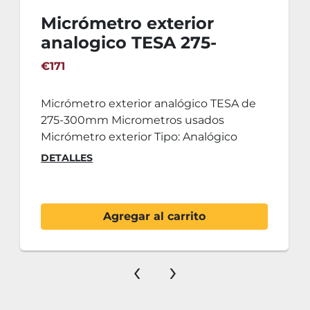
Micrómetro exterior
analogico TESA 275-
300mm
€171
Micrómetro exterior analógico TESA de
275-300mm Micrometros usados
Micrómetro exterior Tipo: Analógico
DETALLES
Agregar al carrito
‹
›