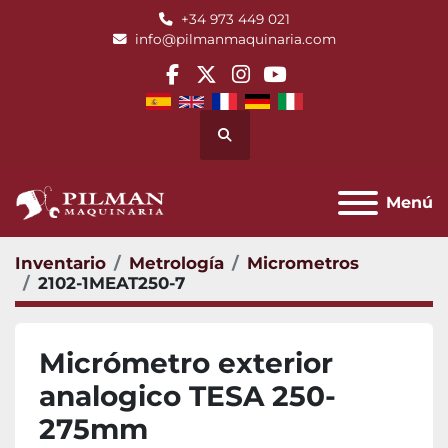
+34 973 449 021
info@pilmanmaquinaria.com
facebook
twitter
instagram
youtube
Buscar
Menú
Inventario
Metrología
Micrometros
2102-1MEAT250-7
Micrómetro exterior
analogico TESA 250-
275mm