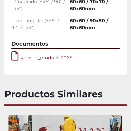
- Cuadrado (+45º / 90º /
60x60 / 70x70 /
-45º)
60x60mm
- Rectangular (+45º /
60x60 / 90x50 /
90º / -45º)
60x60mm
Documentos
view-id_product-2065
Productos Similares