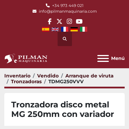
+34 973 449 021
info@pilmanmaquinaria.com
facebook
twitter
instagram
youtube
Buscar
Menú
Inventario
Vendido
Arranque de viruta
Tronzadoras
TDMG250VVV
Tronzadora disco metal
MG 250mm con variador