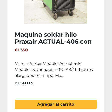
Maquina soldar hilo
Praxair ACTUAL-406 con
devanadera
€1.350
Marca: Praxair Modelo: Actual-406
Modelo Devanadera: MIG-49/4R Metros
alargadera: 6m Tipo: Ma...
DETALLES
Agregar al carrito