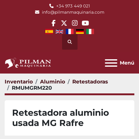
+34 973 449 021
info@pilmanmaquinaria.com
facebook
twitter
instagram
youtube
Buscar
Menú
Inventario
Aluminio
Retestadoras
RMUMGRM220
Retestadora aluminio
usada MG Rafre