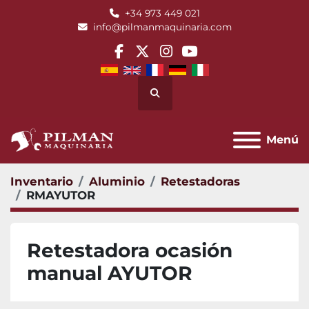
+34 973 449 021
info@pilmanmaquinaria.com
facebook
twitter
instagram
youtube
Buscar
Menú
Inventario
Aluminio
Retestadoras
RMAYUTOR
Retestadora ocasión
manual AYUTOR