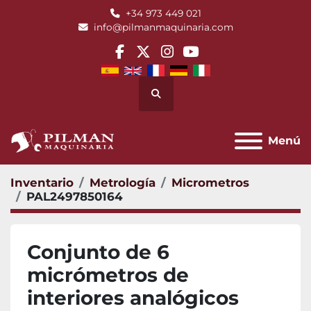
+34 973 449 021
info@pilmanmaquinaria.com
facebook
twitter
instagram
youtube
Buscar
Menú
Inventario
Metrología
Micrometros
PAL2497850164
Conjunto de 6
micrómetros de
interiores analógicos