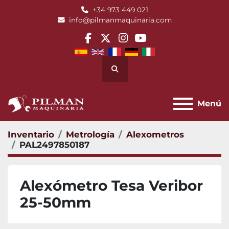
+34 973 449 021
info@pilmanmaquinaria.com
facebook
twitter
instagram
youtube
Buscar
Menú
Inventario
Metrología
Alexometros
PAL2497850187
Alexómetro Tesa Veribor
25-50mm