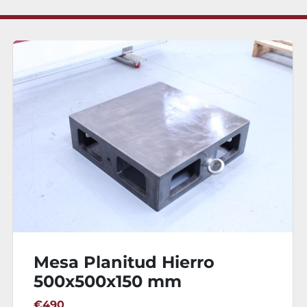
Palpador de Bordes SPV
10x10mm
€15