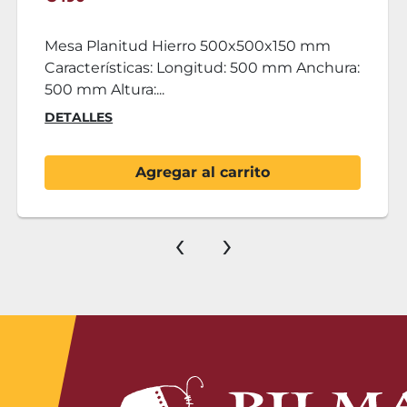
Palpador de Bordes SPV 10x10mm Estado:
Nuevo Características: Medida: 10x10mm
ORD NO. 93TASTE...
DETALLES
Agregar al carrito
‹
›