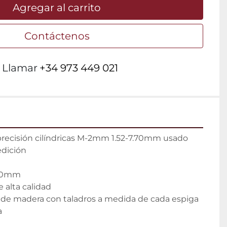
Agregar al carrito
Contáctenos
Llamar
+34 973 449 021
recisión cilíndricas M-2mm 1.52-7.70mm usado

dición

70mm

 alta calidad

 de madera con taladros a medida de cada espiga 
a