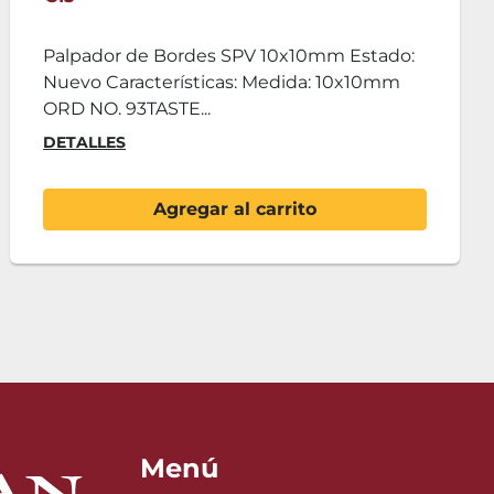
Refractómetro 0-32% Brix ATC Incluye: - 1x
Refractómetro Shibuya 0-32% Brix ATC
Característica...
DETALLES
Agregar al carrito
Menú