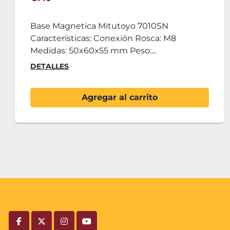
Mesa Planitud Hierro 500x500x150 mm
Características: Longitud: 500 mm Anchura:
500 mm Altura:...
DETALLES
Agregar al carrito
facebook
twitter
instagram
youtube