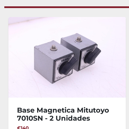
Mesa Planitud Hierro
500x500x150 mm
€490