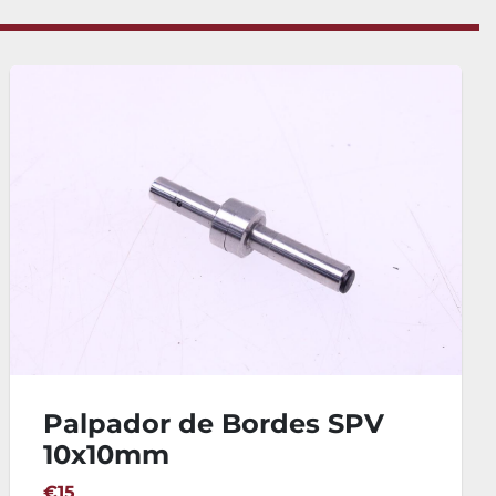
Refractómetro 0-32% Brix
ATC
€27