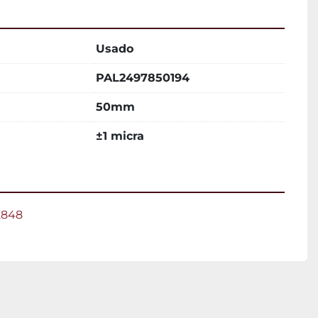
Usado
PAL2497850194
50mm
±1 micra
2848