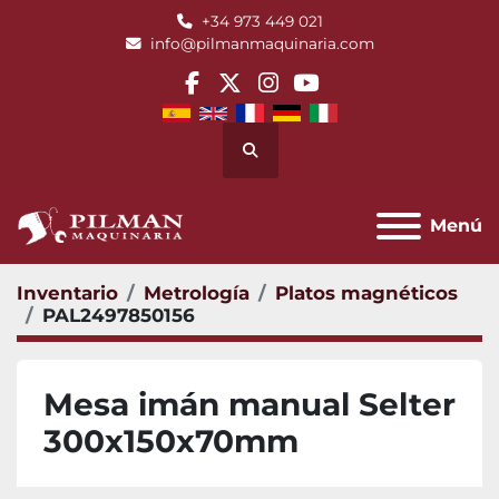
+34 973 449 021
info@pilmanmaquinaria.com
facebook
twitter
instagram
youtube
Buscar
Menú
Inventario
Metrología
Platos magnéticos
PAL2497850156
Mesa imán manual Selter
300x150x70mm