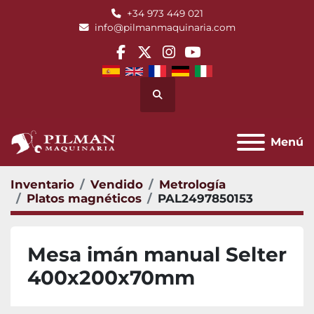
+34 973 449 021
info@pilmanmaquinaria.com
facebook
twitter
instagram
youtube
Buscar
Menú
Inventario
Vendido
Metrología
Platos magnéticos
PAL2497850153
Mesa imán manual Selter
400x200x70mm