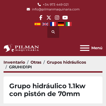
+34 973 449 021
info@pilmanmaquinaria.com
facebook
twitter
instagram
youtube
Buscar
Menú
Inventario
Otras
Grupos hidráulicos
GRUHID1PI
Grupo hidráulico 1.1kw
con pistón de 70mm