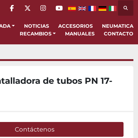
Busca
facebook
twitter
instagram
youtube
SADA
NOTICIAS
ACCESORIOS
NEUMATICA
RECAMBIOS
MANUALES
CONTACTO
ntalladora de tubos PN 17-
Contáctenos