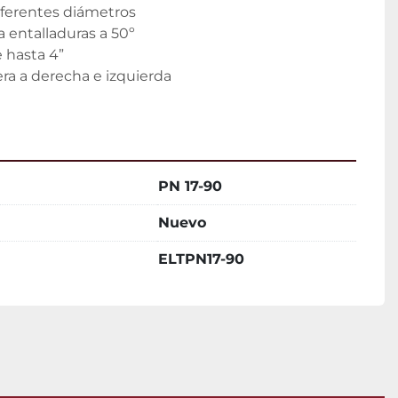
iferentes diámetros

 entalladuras a 50º

 hasta 4”

a a derecha e izquierda

PN 17-90
Nuevo
ELTPN17-90