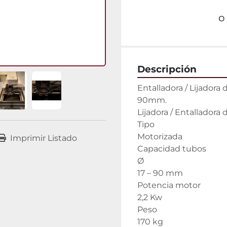
o
Descripción
Entalladora / Lijadora
90mm.

Lijadora / Entalladora 
Tipo

Motorizada

Imprimir Listado
Capacidad tubos

Ø

17 – 90 mm

Potencia motor

2,2 Kw

Peso

170 kg
