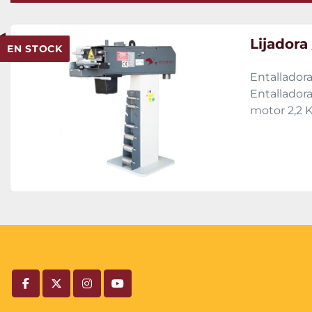
Lijadora
EN STOCK
Entallador
Entallador
motor 2,2 K
facebook
twitter
instagram
youtube