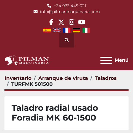
+34 973 449 021
info@pilmanmaquinaria.com
facebook
twitter
instagram
youtube
Buscar
Menú
Inventario
Arranque de viruta
Taladros
TURFMK 501500
Taladro radial usado
Foradia MK 60-1500