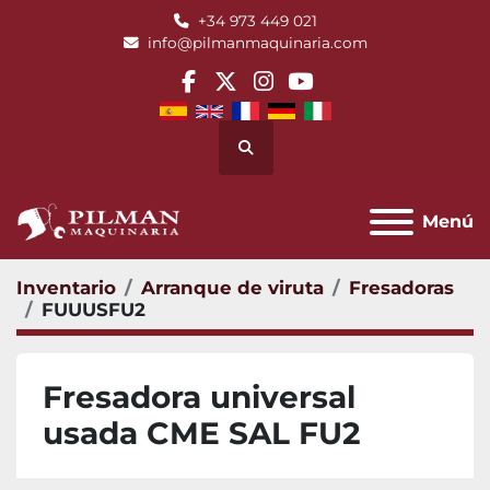
+34 973 449 021
info@pilmanmaquinaria.com
facebook
twitter
instagram
youtube
Buscar
Menú
Inventario
Arranque de viruta
Fresadoras
FUUUSFU2
Fresadora universal
usada CME SAL FU2