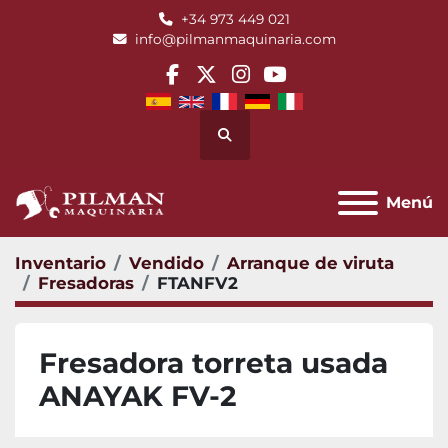
+34 973 449 021
info@pilmanmaquinaria.com
facebook
twitter
instagram
youtube
Buscar
Menú
Inventario
Vendido
Arranque de viruta
Fresadoras
FTANFV2
Fresadora torreta usada
ANAYAK FV-2