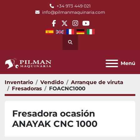
+34 973 449 021
info@pilmanmaquinaria.com
facebook
twitter
instagram
youtube
Buscar
Menú
Inventario
Vendido
Arranque de viruta
Fresadoras
FOACNC1000
Fresadora ocasión
ANAYAK CNC 1000