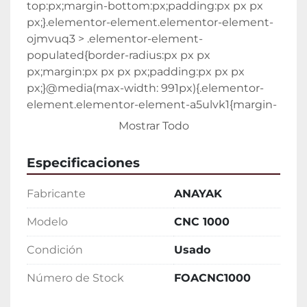
top:px;margin-bottom:px;padding:px px px 
px;}.elementor-element.elementor-element-
ojmvuq3 > .elementor-element-
populated{border-radius:px px px 
px;margin:px px px px;padding:px px px 
px;}@media(max-width: 991px){.elementor-
element.elementor-element-a5ulvk1{margin-
top:px;margin-bottom:px;padding:px px px 
Mostrar Todo
px;}.elementor-element.elementor-element-
ojmvuq3 > .elementor-element-
Especificaciones
populated{margin:px px px px;padding:px px 
px px;}}@media(max-width: 767px)
Fabricante
ANAYAK
{.elementor-element.elementor-element-
a5ulvk1{margin-top:px;margin-
Modelo
CNC 1000
bottom:px;padding:px px px px;}.elementor-
Condición
Usado
element.elementor-element-ojmvuq3 > 
.elementor-element-populated{margin:px px 
Número de Stock
FOACNC1000
px px;padding:px px px px;}}