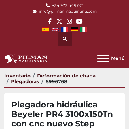
+34 973 449 021
info@pilmanmaquinaria.com
facebook
twitter
instagram
youtube
Buscar
Menú
Inventario
Deformación de chapa
Plegadoras
5996768
Plegadora hidráulica
Beyeler PR4 3100x150Tn
con cnc nuevo Step