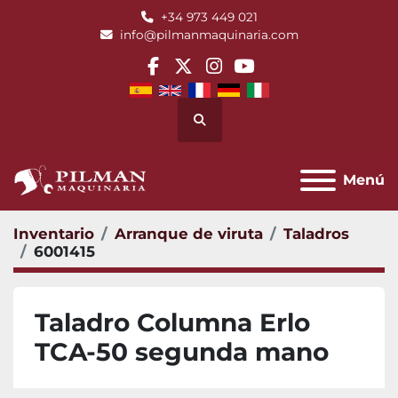
+34 973 449 021
info@pilmanmaquinaria.com
facebook
twitter
instagram
youtube
Buscar
Menú
Inventario
Arranque de viruta
Taladros
6001415
Taladro Columna Erlo
TCA-50 segunda mano