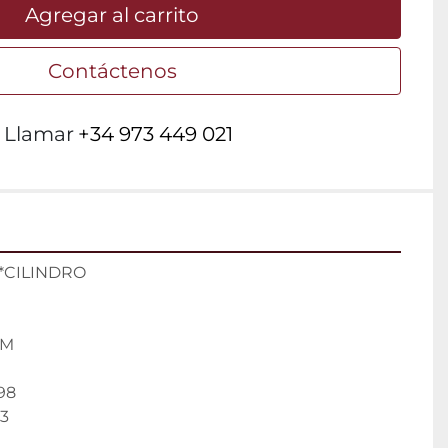
Agregar al carrito
Contáctenos
Llamar
+34 973 449 021
 *CILINDRO
MM
98
43