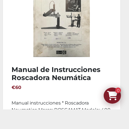
Manual de Instrucciones
Roscadora Neumática
ROSCAMAT 400
€60
0
Manual instrucciones * Roscadora
Neumatica Marca: ROSCAMAT Modelo: 400
Año: 2008 Número de se...
DETALLES