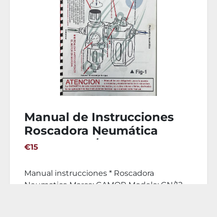
Manual de Instrucciones
Roscadora Neumática
GAMOR GN/12
€15
Manual instrucciones * Roscadora
Neumatica Marca: GAMOR Modelo: GN/12
Año: Número de serie: ...
DETALLES