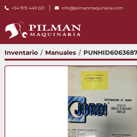
+34 973 449 021
info@pilmanmaquinaria.com
Inventario
Manuales
PUNHID6063687