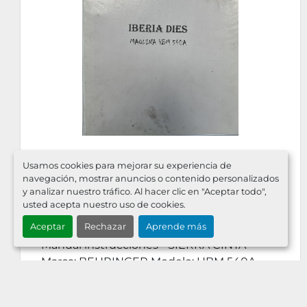
Manual de Instrucciones
Usamos cookies para mejorar su experiencia de
navegación, mostrar anuncios o contenido personalizados
Sierra de Cinta BEHRINGER
y analizar nuestro tráfico. Al hacer clic en "Aceptar todo",
HBM 540A
usted acepta nuestro uso de cookies.
€180
Aceptar
Rechazar
Aprende más
Manual instrucciones * SIERRA CINTA
Marca: BEHRINGER Modelo: HBM 540A
Año: Número de serie: ...
DETALLES