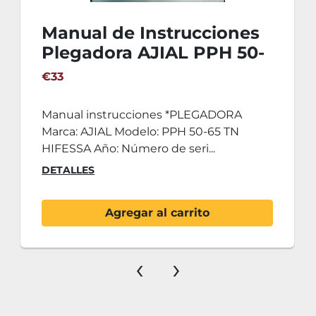
Manual de Instrucciones
Plegadora AJIAL PPH 50-
60 TN-HIFESSA
€33
Manual instrucciones *PLEGADORA
Marca: AJIAL Modelo: PPH 50-65 TN
HIFESSA Año: Número de seri...
DETALLES
Agregar al carrito
‹
›