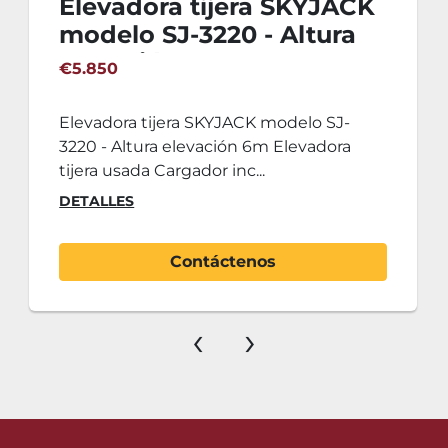
Elevadora tijera SKYJACK
modelo SJ-3220 - Altura
elevación 6m
€5.850
Elevadora tijera SKYJACK modelo SJ-
3220 - Altura elevación 6m Elevadora
tijera usada Cargador inc...
DETALLES
Contáctenos
‹
›