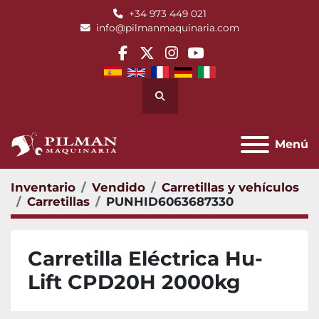
+34 973 449 021
info@pilmanmaquinaria.com
facebook
twitter
instagram
youtube
Buscar
Menú
Inventario
Vendido
Carretillas y vehículos
Carretillas
PUNHID6063687330
Carretilla Eléctrica Hu-
Lift CPD20H 2000kg