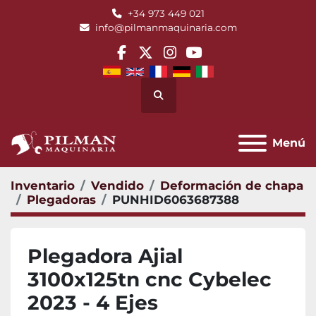
+34 973 449 021
info@pilmanmaquinaria.com
facebook
twitter
instagram
youtube
Buscar
Menú
Inventario
Vendido
Deformación de chapa
Plegadoras
PUNHID6063687388
Plegadora Ajial
3100x125tn cnc Cybelec
2023 - 4 Ejes