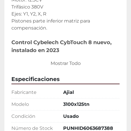
Trifásico 380V
Ejes: Y1, Y2, X, R
Pistones parte inferior matriz para 
compensación.
Control Cybelech CybTouch 8 nuevo, 
instalado en 2023
Mostrar Todo
Incluye:
- Punzón a los 3.000mm Metalmaq 1.14.715 - 
Especificaciones
90º (Punzones rectificados)
- Matriz nueva MonoV (16, 22, 32, 50mm) en 
Fabricante
Ajial
tramos de 835mm
Modelo
3100x125tn
Condición
Usado
Número de Stock
PUNHID6063687388