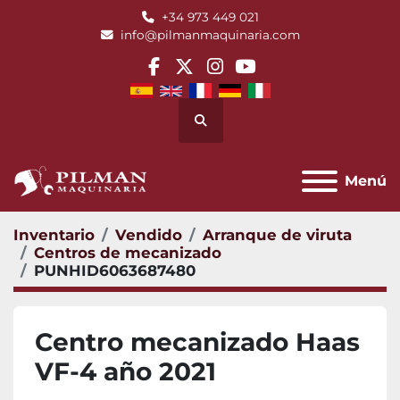
+34 973 449 021
info@pilmanmaquinaria.com
facebook
twitter
instagram
youtube
Buscar
Menú
Inventario
Vendido
Arranque de viruta
Centros de mecanizado
PUNHID6063687480
Centro mecanizado Haas
VF-4 año 2021