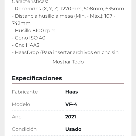
Características:
- Recorridos (X, Y, Z): 1270mm, 508mm, 635mm
- Distancia husillo a mesa (Min. - Máx.): 107 - 
742mm
- Husillo 8100 rpm
- Cono ISO 40
- Cnc HAAS
- HaasDrop (Para insertar archivos en cnc sin 
cables)
Mostrar Todo
- Roscado rígido; roscado sincronizado, con 
ciclos de rosca integrados y hasta 8 
Especificaciones
velocidades de retroceso.
- Ejecución segura; una función de software 
Fabricante
Haas
en el Control Haas que reduce las 
posibilidades de que se produzcan daños 
Modelo
VF-4
significativos si la máquina recibe un golpe.
Año
2021
- Carrussel cambiador herramientas: 20
- Incluye módulo de detección precoz de 
Condición
Usado
fallos de potencia.