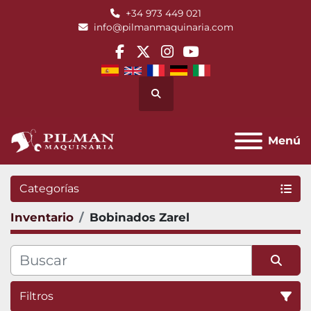
+34 973 449 021
info@pilmanmaquinaria.com
facebook
twitter
instagram
youtube
Buscar
Menú
Categorías
Inventario
Bobinados Zarel
Filtros