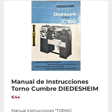
Manual de Instrucciones
Torno Cumbre DIEDESHEIM
DREHBANK C160
€44
Manual instrucciones *TORNO