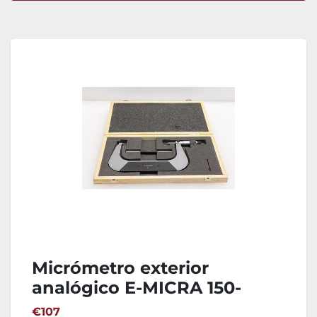
Ordenar por
Micrómetro exterior
analógico E-MICRA 150-
175mm
€107