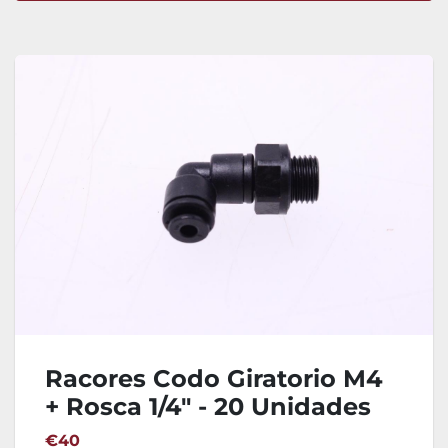
Ordenar por
Racores Codo Giratorio M4
+ Rosca 1/4" - 20 Unidades
John Guest PM090412E
€40