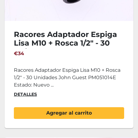
Racores Adaptador Espiga
Lisa M10 + Rosca 1/2" - 30
Unidades John Guest
€34
PM051014E
Racores Adaptador Espiga Lisa M10 + Rosca
1/2" - 30 Unidades John Guest PM051014E
Estado: Nuevo ...
DETALLES
Agregar al carrito