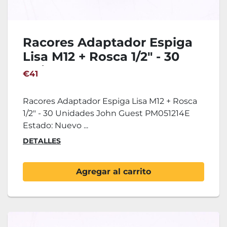
Racores Adaptador Espiga
Lisa M12 + Rosca 1/2" - 30
Unidades John Guest
€41
PM051214E
Racores Adaptador Espiga Lisa M12 + Rosca
1/2" - 30 Unidades John Guest PM051214E
Estado: Nuevo ...
DETALLES
Agregar al carrito