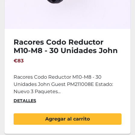
Racores Codo Reductor
M10-M8 - 30 Unidades John
Guest PM211008E
€83
Racores Codo Reductor M10-M8 - 30
Unidades John Guest PM211008E Estado:
Nuevo 3 Paquetes...
DETALLES
Agregar al carrito