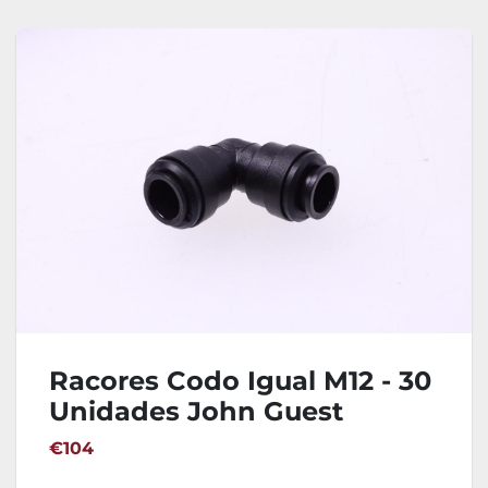
Racores Codo Igual M12 - 30
Unidades John Guest
PM0312E
€104