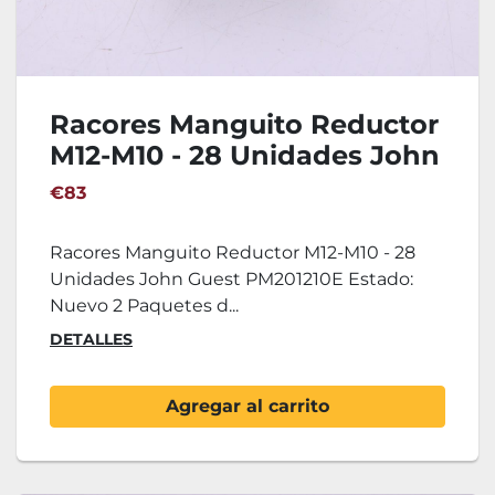
Racores Manguito Reductor
M12-M10 - 28 Unidades John
Guest PM201210E
€83
Racores Manguito Reductor M12-M10 - 28
Unidades John Guest PM201210E Estado:
Nuevo 2 Paquetes d...
DETALLES
Agregar al carrito