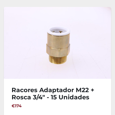
Racores Adaptador M22 +
Rosca 3/4" - 15 Unidades
John Guest 22MC(3-4)
€174