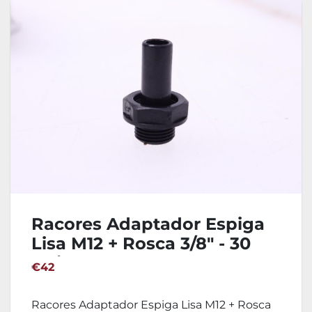
Racores Adaptador Espiga
Lisa M12 + Rosca 3/8" - 30
Unidades John Guest
€42
PM051213E
Racores Adaptador Espiga Lisa M12 + Rosca