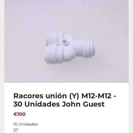
Racores unión (Y) M12-M12 -
30 Unidades John Guest
CM2312W
€100
10 Unidades
37