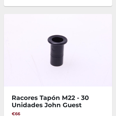
Racores Tapón M22 - 30
Unidades John Guest
PM0822E
€66