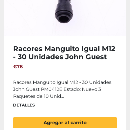
Racores Manguito Igual M12
- 30 Unidades John Guest
PM0412E
€78
Racores Manguito Igual M12 - 30 Unidades
John Guest PM0412E Estado: Nuevo 3
Paquetes de 10 Unid...
DETALLES
Agregar al carrito