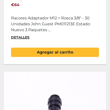
Unidades John Guest
€64
PM011213E
Racores Adaptador M12 + Rosca 3/8" - 30
Unidades John Guest PM011213E Estado:
Nuevo 3 Paquetes ...
DETALLES
Agregar al carrito