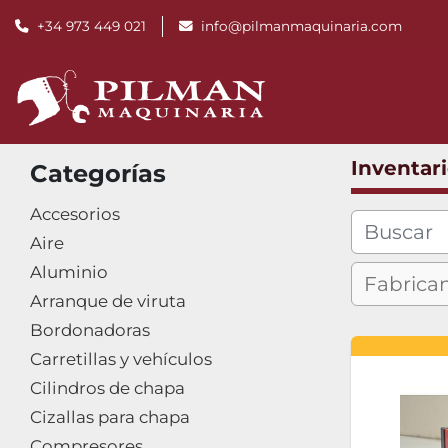
+34 973 449 021
info@pilmanmaquinaria.com
Inventar
Categorías
Accesorios
Aire
Aluminio
Arranque de viruta
Bordonadoras
Carretillas y vehículos
Cilindros de chapa
Cizallas para chapa
Compresores