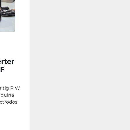
rter
HF
r tig PIW
aquina
ectrodos.