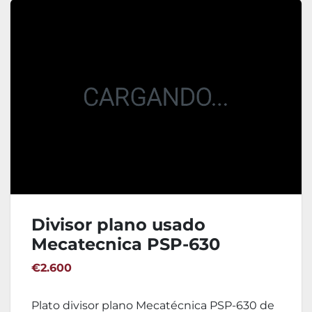
Divisor plano usado
Mecatecnica PSP-630
€2.600
Plato divisor plano Mecatécnica PSP-630 de