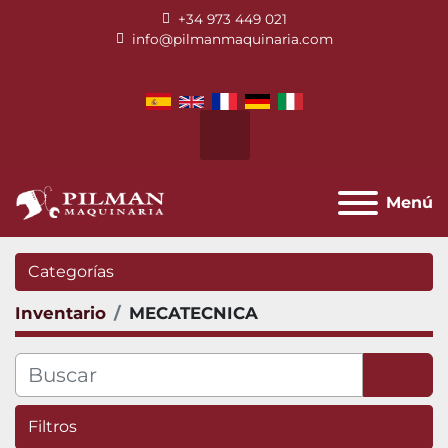
+34 973 449 021
info@pilmanmaquinaria.com
facebook
twitter
instagram
youtube
Buscar
Menú
Categorías
Inventario
MECATECNICA
Filtros