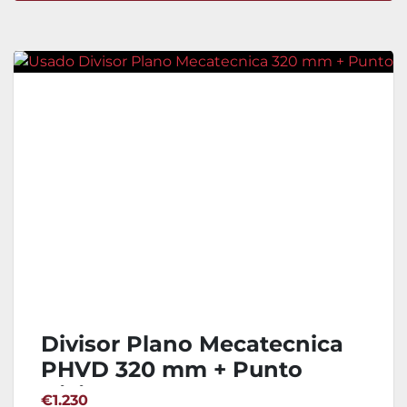
Ordenar por
Divisor Plano Mecatecnica
PHVD 320 mm + Punto
Divisor
€1.230