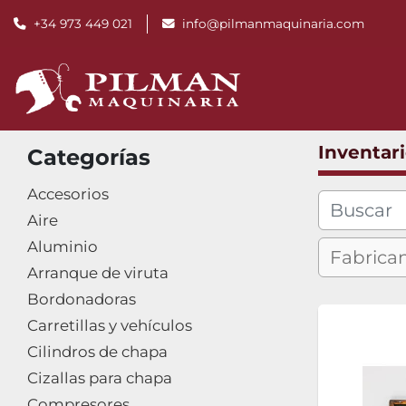
+34 973 449 021
info@pilmanmaquinaria.com
Inventar
Categorías
Accesorios
Aire
Aluminio
Arranque de viruta
Bordonadoras
Carretillas y vehículos
Cilindros de chapa
Cizallas para chapa
Compresores