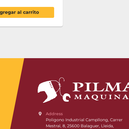
gregar al carrito
Address
Poligono Industrial Campllong, Carrer 
Mestral, 8, 25600 Balaguer, Lleida, 