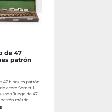
o de 47
ues patrón
t 1-100mm
e 47 bloques patrón
 de acero Somet 1-
sado Juego de 47
patrón métric...
S