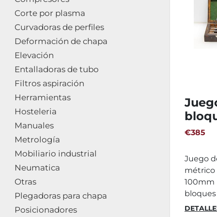
Corte por plasma
Curvadoras de perfiles
Deformación de chapa
Elevación
Entalladoras de tubo
Filtros aspiración
Herramientas
Jueg
Hosteleria
bloq
Manuales
Some
€385
Metrología
Mobiliario industrial
Juego d
Neumatica
métrico
Otras
100mm u
bloques 
Plegadoras para chapa
DETALLE
Posicionadores