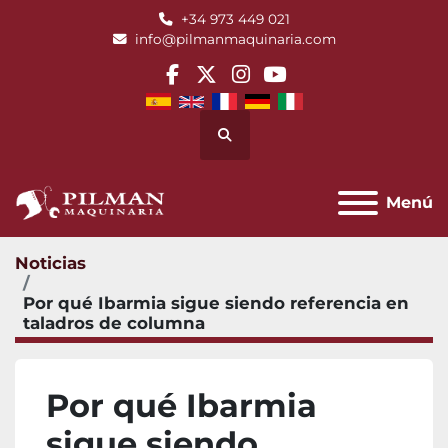
+34 973 449 021
info@pilmanmaquinaria.com
facebook
twitter
instagram
youtube
Buscar
Menú
Noticias
Por qué Ibarmia sigue siendo referencia en
taladros de columna
Por qué Ibarmia
sigue siendo