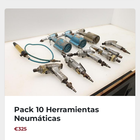
Pack 10 Herramientas
Neumáticas
(Remachadoras,
€325
atornilladoras, ...) - II