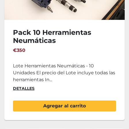
Pack 10 Herramientas
Neumáticas
(Remachadoras,
€350
atornilladoras, ...)
Lote Herramientas Neumáticas - 10
Unidades El precio del Lote incluye todas las
herramientas In...
DETALLES
Agregar al carrito