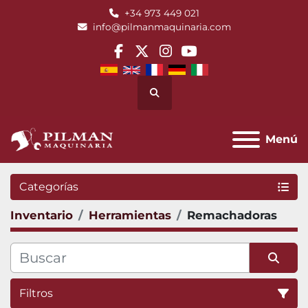
+34 973 449 021
info@pilmanmaquinaria.com
facebook
twitter
instagram
youtube
Buscar
Menú
Categorías
Inventario
Herramientas
Remachadoras
Filtros