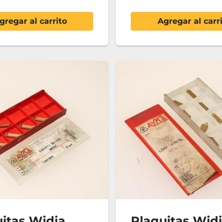
gregar al carrito
Agregar al carr
itas Widia
Plaquitas Wid