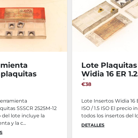
amienta
Lote Plaquitas
plaquitas
Widia 16 ER 1.
R 2525M-12 con
/ 1.5 ISO
€38
as
erramienta
Lote Insertos Widia 16 
aquitas SSSCR 2525M-12
ISO / 1.5 ISO El precio i
 del lote incluye la
todos los insertos del lot
ta y la c...
DETALLES
S