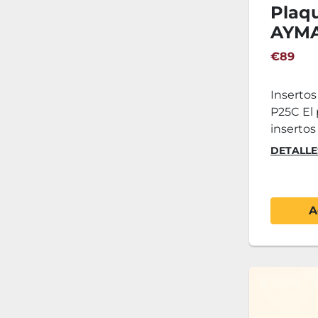
Plaqu
AYMA 
P25C
€89
Insertos
P25C El 
insertos 
DETALLE
A