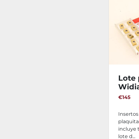
Lote 
Widi
1604
€145
Inserto
plaquita
incluye 
lote d...