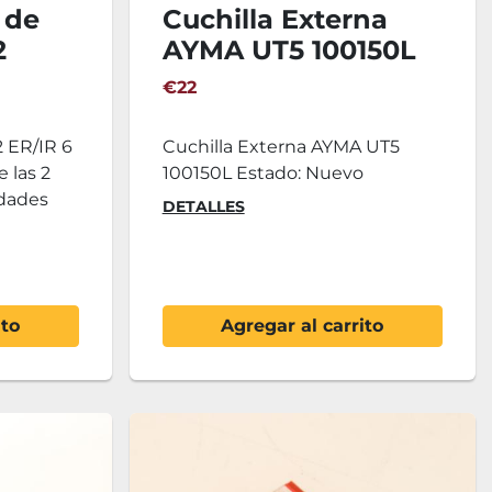
 de
Cuchilla Externa
2
AYMA UT5 100150L
0
€22
 ER/IR 6
Cuchilla Externa AYMA UT5
e las 2
100150L Estado: Nuevo
idades
DETALLES
ito
Agregar al carrito