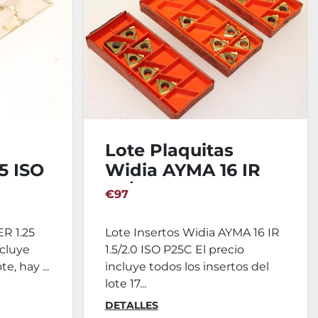
Lote Plaquitas
25 ISO
Widia AYMA 16 IR
1.5/2.0 ISO P25C
€97
ER 1.25
Lote Insertos Widia AYMA 16 IR
ncluye
1.5/2.0 ISO P25C El precio
e, hay ...
incluye todos los insertos del
lote 17...
DETALLES