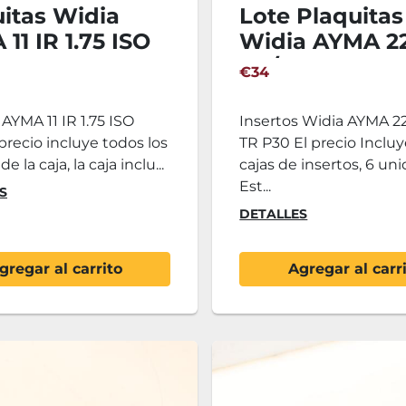
itas Widia
Lote Plaquitas
11 IR 1.75 ISO
Widia AYMA 2
ER/IR 6 TR P3
€34
 AYMA 11 IR 1.75 ISO
Insertos Widia AYMA 22
precio incluye todos los
TR P30 El precio Incluy
de la caja, la caja inclu...
cajas de insertos, 6 un
Est...
S
DETALLES
gregar al carrito
Agregar al carr