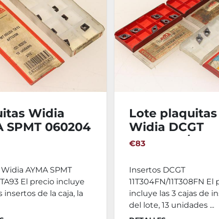
itas Widia
Lote plaquitas
 SPMT 060204
Widia DCGT
11T304FN/11T3
€83
s Widia AYMA SPMT
Insertos DCGT
A93 El precio incluye
11T304FN/11T308FN El 
 insertos de la caja, la
incluye las 3 cajas de i
del lote, 13 unidades ...