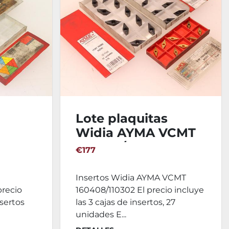
Lote plaquitas
Widia AYMA VCMT
08FN
160408/110302
€177
Insertos Widia AYMA VCMT
precio
160408/110302 El precio incluye
nsertos
las 3 cajas de insertos, 27
unidades E...