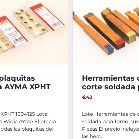
plaquitas
Herramientas 
a AYMA XPHT
corte soldada 
12S
Torno nuevas
€42
s XPHT 160412S Lote
Lote Herramientas de 
s Widia AYMA El precio
soldada para Torno nue
todas las plaquitas del
Piezas El precio incluy
las herr...