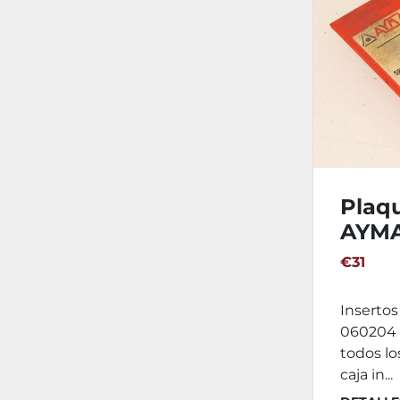
Plaqu
AYMA
TA93
€31
Inserto
060204 T
todos los
caja in...