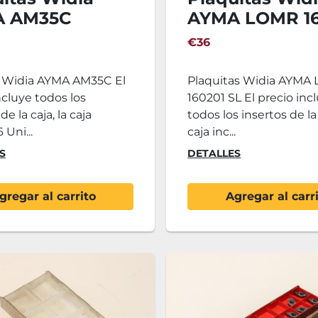
A AM35C
AYMA LOMR 16
SL
€36
s Widia AYMA AM35C El
Plaquitas Widia AYMA
ncluye todos los
160201 SL El precio inc
de la caja, la caja
todos los insertos de la 
 Uni...
caja inc...
S
DETALLES
gregar al carrito
Agregar al carr