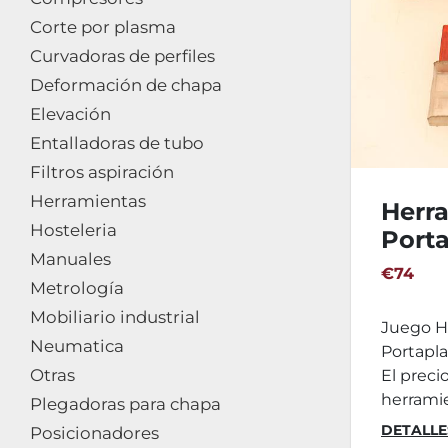
Corte por plasma
Curvadoras de perfiles
Deformación de chapa
Elevación
Entalladoras de tubo
Filtros aspiración
Herramientas
Herr
Hosteleria
Porta
Manuales
SSSC
€74
Metrología
widi
Mobiliario industrial
Juego H
Neumatica
Portapl
Otras
El precio
herramien
Plegadoras para chapa
DETALLE
Posicionadores