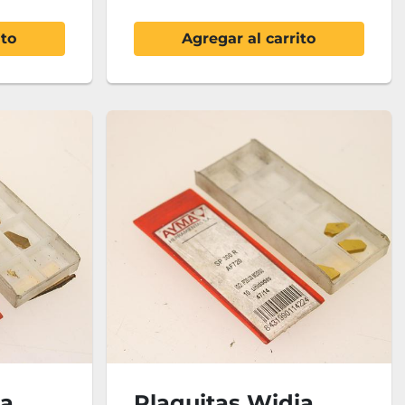
ito
Agregar al carrito
ia
Plaquitas Widia