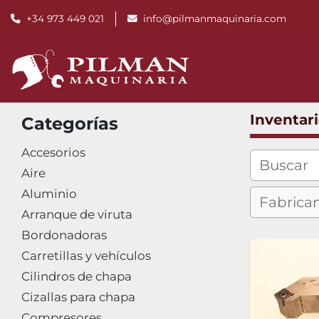
+34 973 449 021
info@pilmanmaquinaria.com
Inventar
Categorías
Accesorios
Aire
Aluminio
Arranque de viruta
Bordonadoras
Carretillas y vehículos
Cilindros de chapa
Cizallas para chapa
Compresores