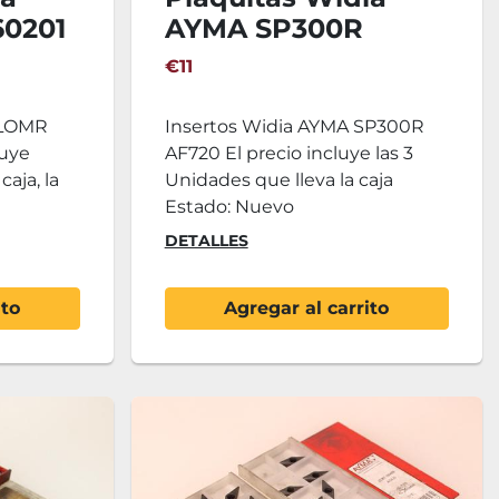
0201
AYMA SP300R
AF720
€11
 LOMR
Insertos Widia AYMA SP300R
luye
AF720 El precio incluye las 3
caja, la
Unidades que lleva la caja
Estado: Nuevo
DETALLES
ito
Agregar al carrito