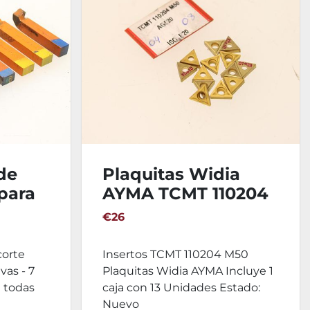
de
Plaquitas Widia
para
AYMA TCMT 110204
M50
€26
corte
Insertos TCMT 110204 M50
vas - 7
Plaquitas Widia AYMA Incluye 1
e todas
caja con 13 Unidades Estado:
Nuevo