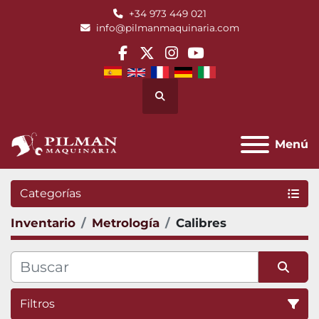
+34 973 449 021
info@pilmanmaquinaria.com
facebook
twitter
instagram
youtube
Buscar
Menú
Categorías
Inventario
Metrología
Calibres
Filtros