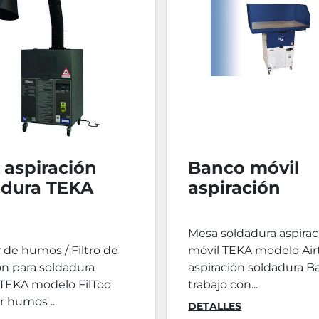
o aspiración
Banco móvil
adura TEKA
aspiración
o + Brazo
soldadura TE
ulado 3m
Airtoo
Mesa soldadura aspirac
 de humos / Filtro de
móvil TEKA modelo Ai
ón para soldadura
aspiración soldadura B
EKA modelo FilToo
trabajo con...
r humos ...
DETALLES