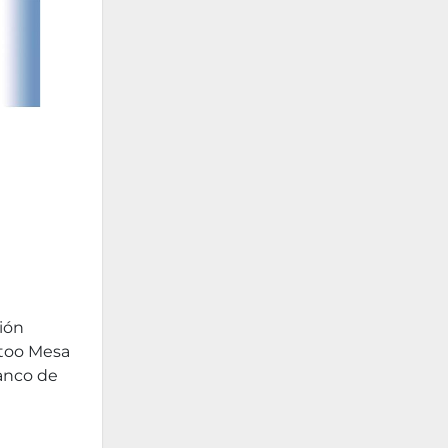
KA
ión
rtoo Mesa
anco de