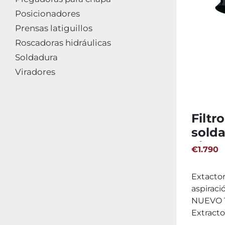
Posicionadores
Prensas latiguillos
Roscadoras hidráulicas
Soldadura
Viradores
Filtr
sold
Filto
€1.790
artic
Extactor
aspiraci
NUEVO T
Extracto