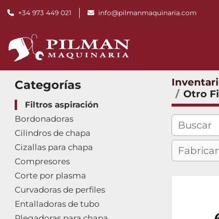
+34 973 449 021
info@pilmanmaquinaria.com
Inventar
Categorías
Otro Fi
Filtros aspiración
Bordonadoras
Cilindros de chapa
Cizallas para chapa
Compresores
Corte por plasma
Curvadoras de perfiles
Entalladoras de tubo
Plegadoras para chapa