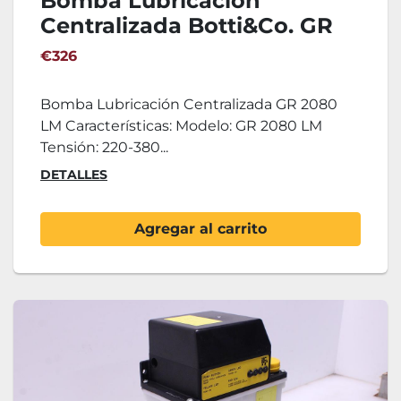
Bomba Lubricación
Centralizada Botti&Co. GR
2080 LM
€326
Bomba Lubricación Centralizada GR 2080
LM Características: Modelo: GR 2080 LM
Tensión: 220-380...
DETALLES
Agregar al carrito