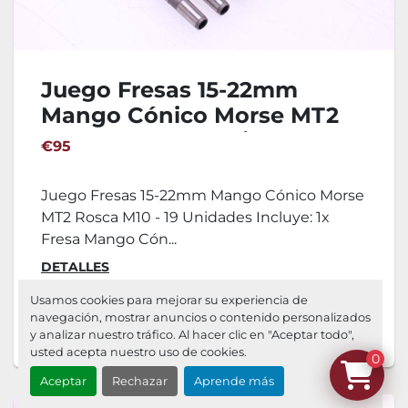
Juego Fresas 15-22mm
Mango Cónico Morse MT2
Rosca M10 - 19 Unidades
€95
Juego Fresas 15-22mm Mango Cónico Morse
MT2 Rosca M10 - 19 Unidades Incluye: 1x
Fresa Mango Cón...
DETALLES
Usamos cookies para mejorar su experiencia de
navegación, mostrar anuncios o contenido personalizados
Agregar al carrito
y analizar nuestro tráfico. Al hacer clic en "Aceptar todo",
usted acepta nuestro uso de cookies.
0
Aceptar
Rechazar
Aprende más