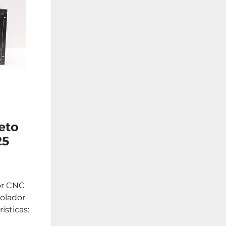
eto
25
or CNC
olador
sticas: