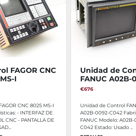
rol FAGOR CNC
Unidad de Con
 MS-I
FANUC A02B-0
C042
€676
 FAGOR CNC 8025 MS-I
Unidad de Control FA
ísticas: - INTERFAZ DE
A02B-0092-C042 Fabri
L CNC - PANTALLA DE
FANUC Modelo: A02B-
AD...
C042 Estado: Usado ...