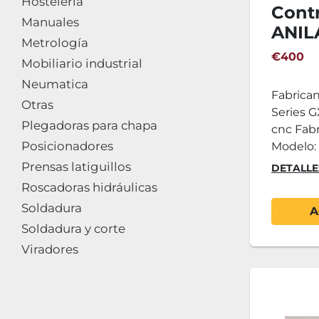
Hosteleria
Cont
Manuales
ANIL
Metrología
GXM
€400
Mobiliario industrial
Neumatica
Fabrica
Otras
Series G
Plegadoras para chapa
cnc Fabr
Posicionadores
Modelo:
Prensas latiguillos
DETALLE
Roscadoras hidráulicas
Soldadura
A
Soldadura y corte
Viradores