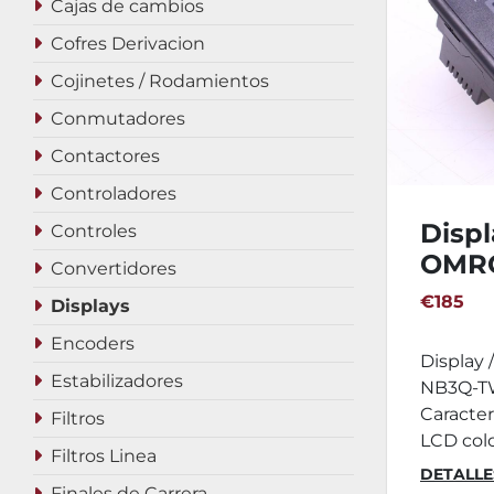
Cajas de cambios
Cofres Derivacion
Cojinetes / Rodamientos
Conmutadores
Contactores
Controladores
Displ
Controles
OMR
Convertidores
TW00
€185
Displays
Encoders
Display
Estabilizadores
NB3Q-T
Caracterí
Filtros
LCD colo
Filtros Linea
DETALLE
Finales de Carrera