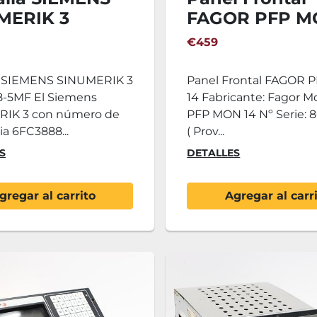
MERIK 3
FAGOR PFP M
888-5MF
€459
a SIEMENS SINUMERIK 3
Panel Frontal FAGOR
-5MF El Siemens
14 Fabricante: Fagor M
IK 3 con número de
PFP MON 14 Nº Serie: 
ia 6FC3888...
( Prov...
S
DETALLES
gregar al carrito
Agregar al carr