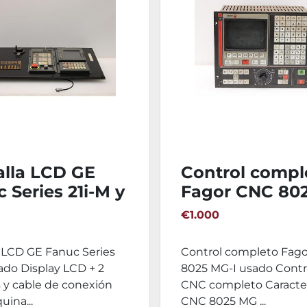
alla LCD GE
Control compl
 Series 21i-M y
Fagor CNC 80
dos
MG-I
€1.000
a LCD GE Fanuc Series
Control completo Fag
ado Display LCD + 2
8025 MG-I usado Contr
 y cable de conexión
CNC completo Caracterí
ina...
CNC 8025 MG ...