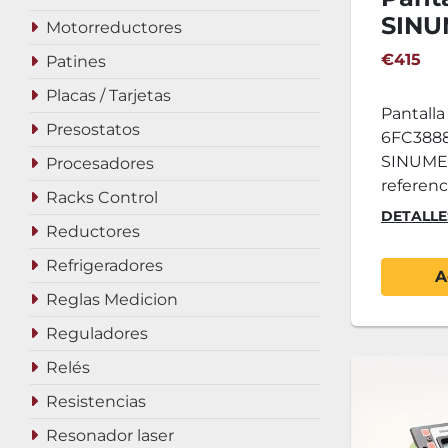
SINU
Motorreductores
6FC3
€415
Patines
Placas / Tarjetas
Pantall
Presostatos
6FC3888
SINUMER
Procesadores
referenc
Racks Control
DETALLE
Reductores
Refrigeradores
A
Reglas Medicion
Reguladores
Relés
Resistencias
Resonador laser