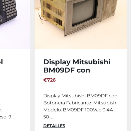
l
Display Mitsubishi
BM09DF con
Botonera
€726
Display Mitsubishi BM09DF con
:
Botonera Fabricante: Mitsubishi
:
Modelo: BM09DF 100Vac 0.4A
: 9 ...
50-...
DETALLES