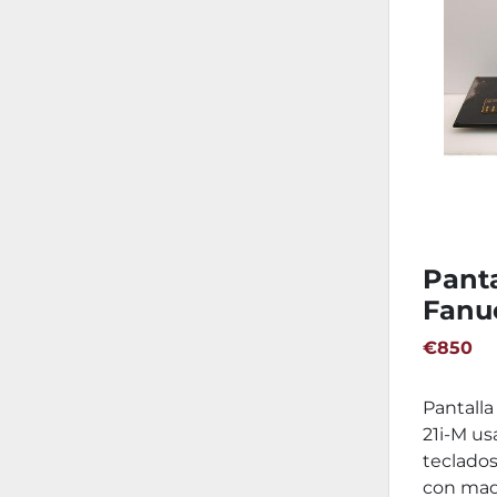
Pant
Fanuc
tecla
€850
Pantall
21i-M us
teclados
con maqu