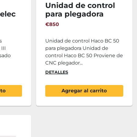
Unidad de control
elec
para plegadora
Haco BC 50
€850
s
Unidad de control Haco BC 50
III
para plegadora Unidad de
usado
control Haco BC 50 Proviene de
CNC plegador...
DETALLES
ito
Agregar al carrito