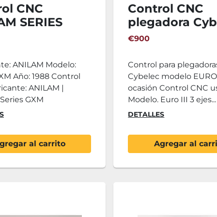
rol CNC
Control CNC
AM SERIES
plegadora Cyb
EURO III
€900
nte: ANILAM Modelo:
Control para plegadora
XM Año: 1988 Control
Cybelec modelo EURO 
icante: ANILAM |
ocasión Control CNC 
 Series GXM
Modelo. Euro III 3 ejes...
S
DETALLES
gregar al carrito
Agregar al carr