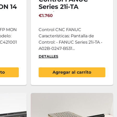
ON 14
Series 21i-TA
Harrison Alpha 400
€1.760
 PFP MON
Control CNC FANUC
odelo:
Características: Pantalla de
8C421001
Control: - FANUC Series 21i-TA -
A02B-0247-B531...
DETALLES
ito
Agregar al carrito