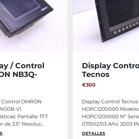
ay / Control
Display Contro
ON NB3Q-
Tecnos
B-V1
HOPC1200000
€300
 / Control OMRON
Display Control Tecnos
W00B-V1
HOPC1200000 Modelo
sticas: Pantalla: TFT
HOPC1200000 Nº Serie
r de 3.5" Resoluc...
07/002/03 Año: 2003 Peso
S
DETALLES