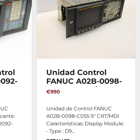
trol
Unidad Control
092-
FANUC A02B-0098-
C055 9″ CRT/MDI
€990
NUC
Unidad de Control FANUC
cante:
A02B-0098-C055 9″ CRT/MDI
0092-
Características: Display Module:
- Type : D9...