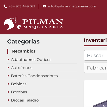
+34 973 449 021
info@pilmanmaquinaria.com
Inventar
Categorías
Recambios
Adaptadores Opticos
Autofrenos
Baterías Condensadores
Bobinas
Bombas
Brocas Taladro