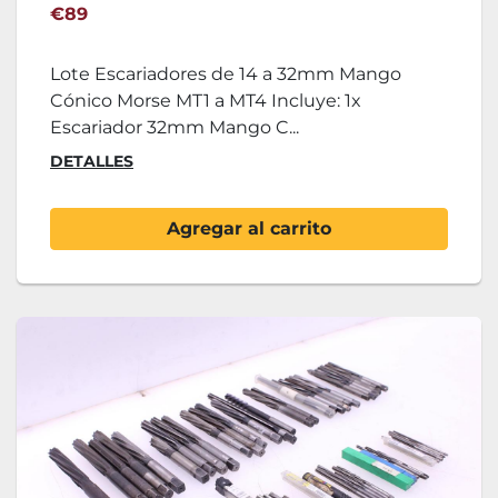
MT4
€89
Lote Escariadores de 14 a 32mm Mango
Cónico Morse MT1 a MT4 Incluye: 1x
Escariador 32mm Mango C...
DETALLES
Agregar al carrito