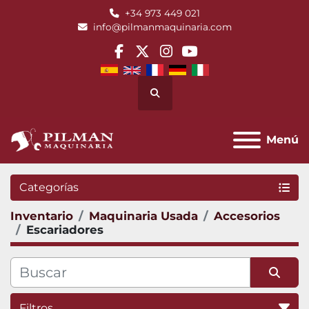
+34 973 449 021
info@pilmanmaquinaria.com
facebook
twitter
instagram
youtube
Buscar
Menú
Categorías
Inventario
Maquinaria Usada
Accesorios
Escariadores
Filtros