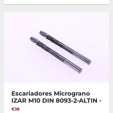
Escariadores Micrograno
IZAR M10 DIN 8093-2-ALTIN -
2 Unidades
€38