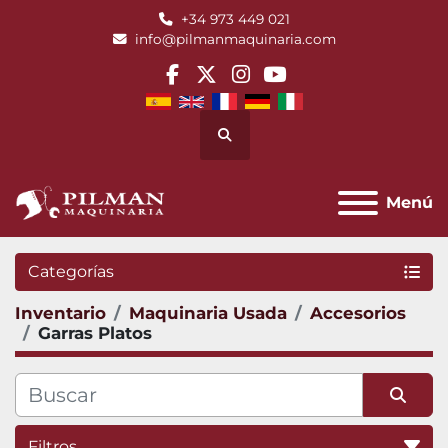
+34 973 449 021
info@pilmanmaquinaria.com
facebook
twitter
instagram
youtube
Buscar
Menú
Categorías
Inventario
Maquinaria Usada
Accesorios
Garras Platos
Filtros