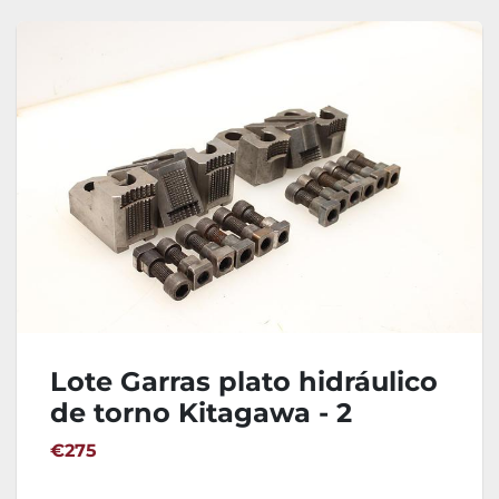
Lote Garras plato hidráulico
de torno Kitagawa - 2
Juegos
€275