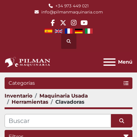
+34 973 449 021
info@pilmanmaquinaria.com
facebook
twitter
instagram
youtube
Buscar
Menú
Categorías
Inventario
Maquinaria Usada
Herramientas
Clavadoras
Filtros