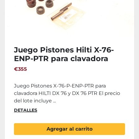
Juego Pistones Hilti X-76-
ENP-PTR para clavadora
DX76
€355
Juego Pistones X-76-P-ENP-PTR para
clavadora HILTI DX 76 y DX 76 PTR El precio
del lote incluye ...
DETALLES
Agregar al carrito