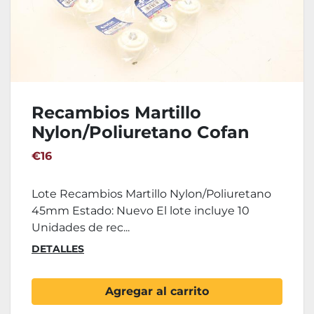
Recambios Martillo
Nylon/Poliuretano Cofan
45mm
€16
Lote Recambios Martillo Nylon/Poliuretano
45mm Estado: Nuevo El lote incluye 10
Unidades de rec...
DETALLES
Agregar al carrito