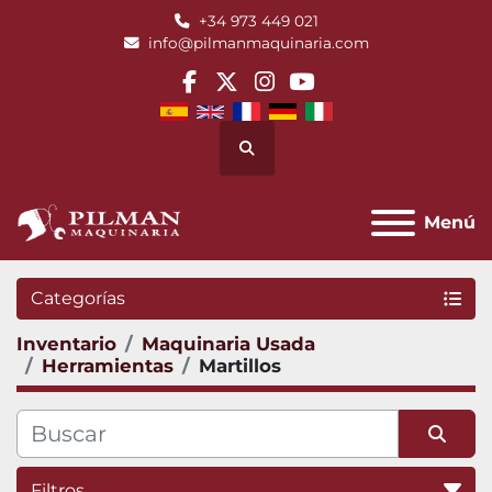
+34 973 449 021
info@pilmanmaquinaria.com
facebook
twitter
instagram
youtube
Buscar
Menú
Categorías
Inventario
Maquinaria Usada
Herramientas
Martillos
Filtros