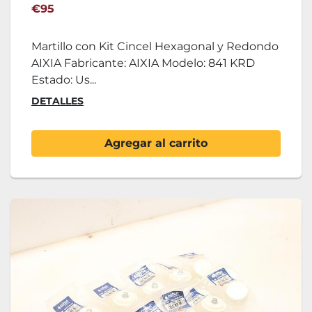
Redondo
€95
Martillo con Kit Cincel Hexagonal y Redondo
AIXIA Fabricante: AIXIA Modelo: 841 KRD
Estado: Us...
DETALLES
Agregar al carrito