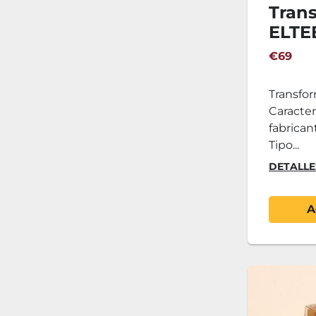
Tran
ELTEB
€69
Transfor
Caracter
fabricant
Tipo...
DETALLE
A