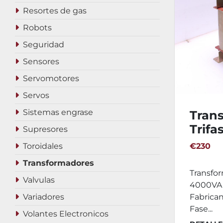
Resortes de gas
Robots
Seguridad
Sensores
Servomotores
Servos
Sistemas engrase
Tran
Trifa
Supresores
4000
Toroidales
€230
Transformadores
Transfor
Valvulas
4000VA C
Variadores
Fabricant
Fase...
Volantes Electronicos