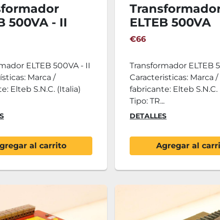
sformador
Transformado
 500VA - II
ELTEB 500VA
€66
mador ELTEB 500VA - II
Transformador ELTEB 
ísticas: Marca /
Caracteristicas: Marca /
e: Elteb S.N.C. (Italia)
fabricante: Elteb S.N.C. (
Tipo: TR...
S
DETALLES
gregar al carrito
Agregar al carr