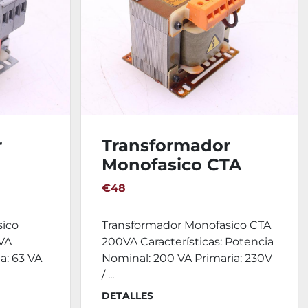
r
Transformador
Monofasico CTA
ie TF
200VA
€48
sico
Transformador Monofasico CTA
VA
200VA Características: Potencia
ia: 63 VA
Nominal: 200 VA Primaria: 230V
/ ...
DETALLES