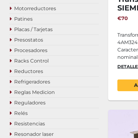
SIEM
Motorreductores
8MD4
€70
Patines
Placas / Tarjetas
Transfo
Presostatos
4AM324
Caracter
Procesadores
nominal: 
Racks Control
DETALLE
Reductores
Refrigeradores
A
Reglas Medicion
Reguladores
Relés
Resistencias
Resonador laser