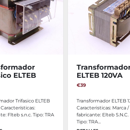
sformador
Transformado
sico ELTEB
ELTEB 120VA
VA
€39
mador Trifasico ELTEB
Transformador ELTEB 
aracterísticas:
Caracteristicas: Marca /
e: Flteb s.n.c. Tipo: TRA
fabricante: Elteb S.N.C. (
Tipo: TRA...