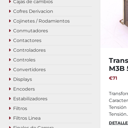
Cajas de cambios
Cofres Derivacion
Cojinetes / Rodamientos
Conmutadores
Contactores
Controladores
Tran
Controles
M3B 
Convertidores
€71
Displays
Encoders
Transfo
Estabilizadores
Caracter
Tensión 
Filtros
Tensión..
Filtros Linea
DETALLE
Finales de Carrera