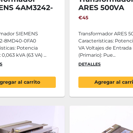
ENS 4AM3242-
ARES 500VA
0-0FA0
€45
rmador SIEMENS
Transformador ARES 5
2-8MD40-0FA0
Características: Potenc
isticas: Potencia
VA Voltajes de Entrada
0,063 kVA (63 VA) ...
(Primario): Pue...
S
DETALLES
gregar al carrito
Agregar al carr