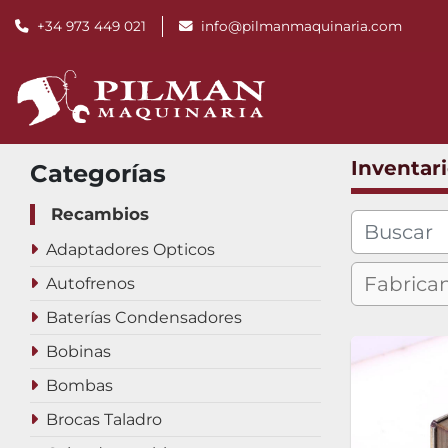
+34 973 449 021
info@pilmanmaquinaria.com
Inventar
Categorías
Recambios
Adaptadores Opticos
Autofrenos
Baterías Condensadores
Bobinas
Bombas
Brocas Taladro