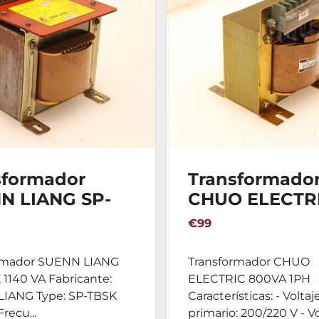
sformador
Transformado
N LIANG SP-
CHUO ELECTR
 1140 VA
800VA 1PH
€99
rmador SUENN LIANG
Transformador CHUO
1140 VA Fabricante:
ELECTRIC 800VA 1PH
IANG Type: SP-TBSK
Características: - Voltaj
recu...
primario: 200/220 V - Vol