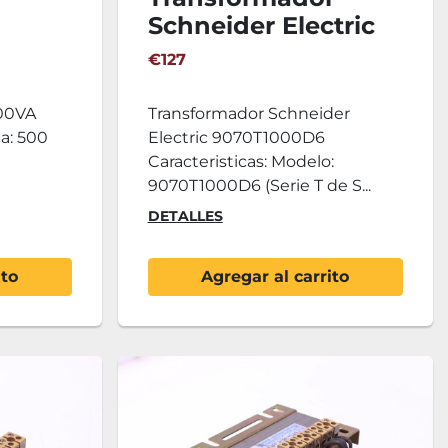
Schneider Electric
9070T1000D6
€127
00VA
Transformador Schneider
ia: 500
Electric 9070T1000D6
Caracteristicas: Modelo:
9070T1000D6 (Serie T de S...
DETALLES
ito
Agregar al carrito