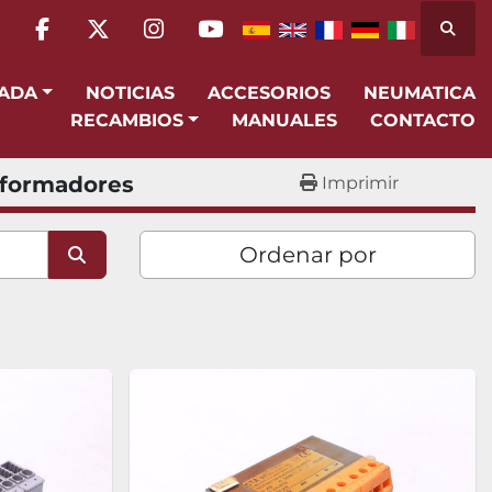
Busca
facebook
twitter
instagram
youtube
SADA
NOTICIAS
ACCESORIOS
NEUMATICA
RECAMBIOS
MANUALES
CONTACTO
sformadores
Imprimir
Ordenar por