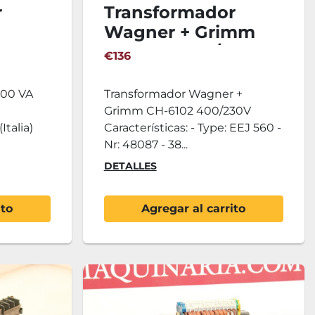
r
Transformador
Wagner + Grimm
CH-6102 400/230V
€136
500 VA
Transformador Wagner +
Grimm CH-6102 400/230V
Italia)
Características: - Type: EEJ 560 -
Nr: 48087 - 38...
DETALLES
ito
Agregar al carrito