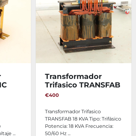
r
Transformador
IC
Trifasico TRANSFAB
18 KVA
€400
Transformador Trifasico
TRANSFAB 18 KVA Tipo: Trifásico
e
Potencia: 18 KVA Frecuencia:
taje ...
50/60 Hz ...