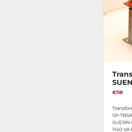
Tran
SUEN
TBSK
€118
Transfo
SP-TBSK 
SUENN L
1140 VA F