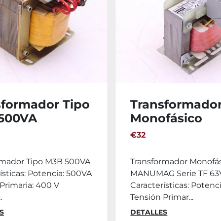
sformador Tipo
Transformado
500VA
Monofásico
MANUMAG Ser
€32
63VA
rmador Tipo M3B 500VA
Transformador Monofá
ísticas: Potencia: 500VA
MANUMAG Serie TF 63
Primaria: 400 V
Características: Potenc
.
Tensión Primar...
S
DETALLES