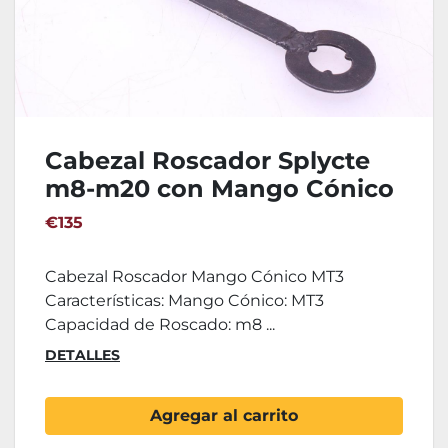
Cabezal Roscador Splycte
m8-m20 con Mango Cónico
MT3
€135
Cabezal Roscador Mango Cónico MT3
Características: Mango Cónico: MT3
Capacidad de Roscado: m8 ...
DETALLES
Agregar al carrito