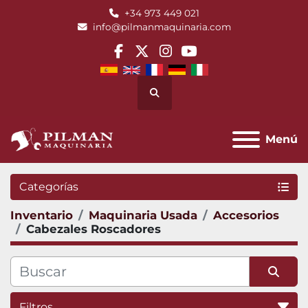
+34 973 449 021
info@pilmanmaquinaria.com
facebook
twitter
instagram
youtube
Buscar
Menú
Categorías
Inventario
Maquinaria Usada
Accesorios
Cabezales Roscadores
Filtros