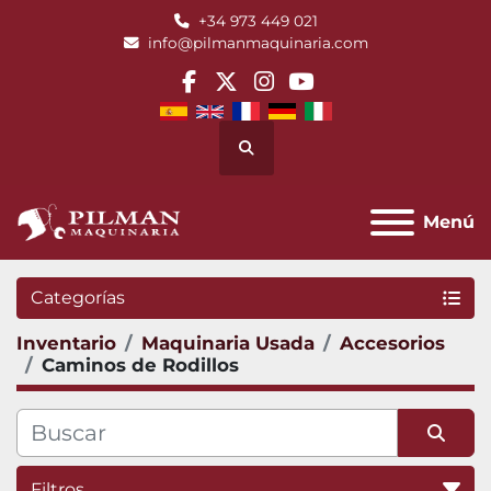
+34 973 449 021
info@pilmanmaquinaria.com
facebook
twitter
instagram
youtube
Buscar
Menú
Categorías
Inventario
Maquinaria Usada
Accesorios
Caminos de Rodillos
Filtros