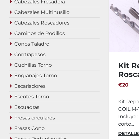
Cabezales Fresadora
Cabezales Multihusillo
Cabezales Roscadores
Caminos de Rodillos
Conos Taladro
Contrapesos
Kit R
Cuchillas Torno
Rosc
Engranajes Torno
12X1,
€20
Escariadores
Escotes Torno
Kit Repa
Escuadras
COIL M-
Incluye:
Fresas circulares
corto...
Fresas Cono
DETALLE
Fresas Portaplaquitas