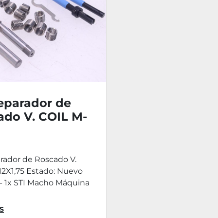
eparador de
ado V. COIL M-
75
rador de Roscado V.
12X1,75 Estado: Nuevo
 - 1x STI Macho Máquina
S