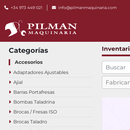
+34 973 449 021
info@pilmanmaquinaria.com
Inventar
Categorías
Accesorios
Adaptadores Ajustables
Ajial
Barras Portafresas
Bombas Taladrina
Brocas / Fresas ISO
Brocas Taladro