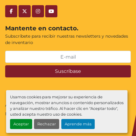
facebook
twitter
instagram
youtube
Mantente en contacto.
Subscríbete para recibir nuestras newsletters y novedades
de inventario
Suscríbase
Usamos cookies para mejorar su experiencia de
navegación, mostrar anuncios o contenido personalizados
Administrar cookies
y analizar nuestro tráfico. Al hacer clic en "Aceptar todo",
Machinio System
sitio web de
Machinio
usted acepta nuestro uso de cookies.
Aceptar
Rechazar
Aprende más