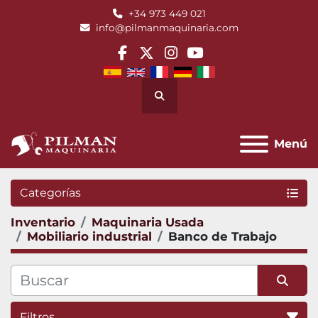
+34 973 449 021
info@pilmanmaquinaria.com
facebook
twitter
instagram
youtube
Buscar
Menú
Categorías
Inventario
Maquinaria Usada
Mobiliario industrial
Banco de Trabajo
Filtros