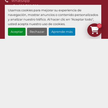
WhatsApp
+34 628 762 528
Usamos cookies para mejorar su experiencia de
Phone
navegación, mostrar anuncios o contenido personalizados
+34 973 449 021
y analizar nuestro tráfico. Al hacer clic en "Aceptar todo",
usted acepta nuestro uso de cookies.
0
Email
Aceptar
Rechazar
Aprende más
¿Dónde estamos?
Menú
Inventario
Noticias
Pilman Maquinaria
Compramos Sus Maquinas
Contacto
Envíos Y Devoluciones
Términos Y Condiciones