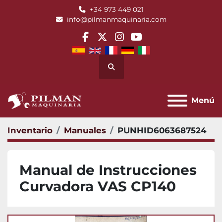
+34 973 449 021
info@pilmanmaquinaria.com
facebook
twitter
instagram
youtube
Buscar
Menú
Inventario
Manuales
PUNHID6063687524
Manual de Instrucciones
Curvadora VAS CP140